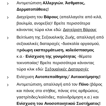
Αντιμετώπιση
Αλλεργιών
,
Άσθματος,
Δερματοπάθειες!
Διαχείριση του
Βάρους
(απαλλαγείτε από κιλά,
βουλιμία, ανορεξία)! Βρείτε περισσότερα
κάνοντας τώρα κλικ εδώ:
Διαχείριση Βάρους
Βελτίωση της Σεξουαλικής Ζωής, απαλλαγή από
σεξουαλικές διαταραχές
-
δυσκολία οργασμού,
π
ρόωρη εκσπερμάτωση, κολεόσπασμος
κ.α.-
Ενίσχυση της γονιμότητας
-θέματα
τεκνοποιίας! Βρείτε περισσότερα κάνοντας
τώρα κλικ εδώ:
Σεξουαλικές Διαταραχές
Ενίσχυση
Αυτοπεποίθησης
/
Αυτοεκτίμησης!
Αντιμετώπιση, απαλλαγή από τον
Π
όνο
(βάρος
και πόνος στο στήθος, πόνος στις αρθρώσεις,
γαστρίτιδες/κολίτιδες, παλινδρόμηση κ.α.) και
Ε
νίσχυση του Ανοσοποιητικού Συστήματος!