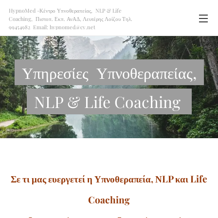
HypnoMed -Κέντρο Υπνοθεραπείας, NLP & Life
Coaching, Πιστοπ. Εκπ. ΑνΑΔ, Λευτέρης Λοίζου Τηλ.
99454982 Email: hypnomed@cy.net
Υπηρεσίες Υπνοθεραπείας,
NLP & Life Coaching
Σε τι μας ευεργετεί η Υπνοθεραπεία, ΝLP και Life
Coaching